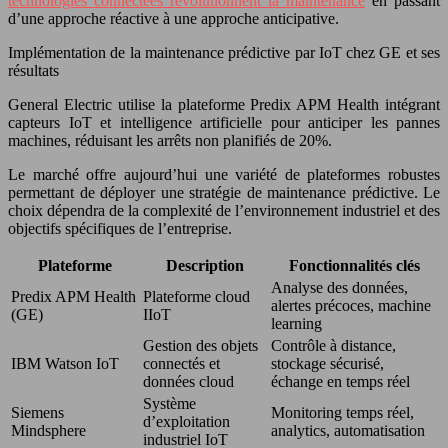
technologies connectées révolutionnent la maintenance
en passant
d’une approche réactive à une approche anticipative.
Implémentation de la maintenance prédictive par IoT chez GE et ses
résultats
General Electric utilise la plateforme Predix APM Health intégrant
capteurs IoT et intelligence artificielle pour anticiper les pannes
machines, réduisant les arrêts non planifiés de 20%.
Le marché offre aujourd’hui une variété de plateformes robustes
permettant de déployer une stratégie de maintenance prédictive. Le
choix dépendra de la complexité de l’environnement industriel et des
objectifs spécifiques de l’entreprise.
Plateforme
Description
Fonctionnalités clés
Analyse des données,
Predix APM Health
Plateforme cloud
alertes précoces, machine
(GE)
IIoT
learning
Gestion des objets
Contrôle à distance,
IBM Watson IoT
connectés et
stockage sécurisé,
données cloud
échange en temps réel
Système
Siemens
Monitoring temps réel,
d’exploitation
Mindsphere
analytics, automatisation
industriel IoT