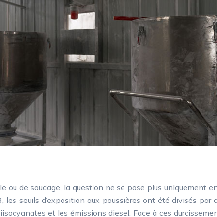
3, les seuils d’exposition aux poussières ont été divisés par 
diisocyanates et les émissions diesel. Face à ces durcisseme