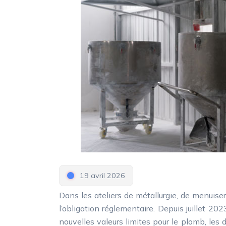
19 avril 2026
Dans les ateliers de métallurgie, de menuiserie ou de soudage, la question ne se pose plus uniquement en termes de confort : elle relève désormais de
l’obligation réglementaire. Depuis juillet 202
nouvelles valeurs limites pour le plomb, les 