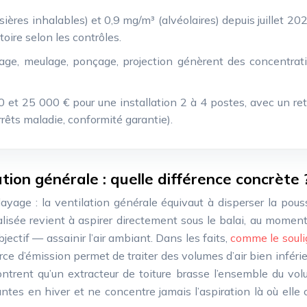
ières inhalables) et 0,9 mg/m³ (alvéolaires) depuis juillet 202
ire selon les contrôles.
age, meulage, ponçage, projection génèrent des concentrati
0 et 25 000 € pour une installation 2 à 4 postes, avec un re
rêts maladie, conformité garantie).
tion générale : quelle différence concrète 
layage : la ventilation générale équivaut à disperser la pou
calisée revient à aspirer directement sous le balai, au moment 
ectif — assainir l’air ambiant. Dans les faits,
comme le soulig
ource d’émission permet de traiter des volumes d’air bien infé
ntrent qu’un extracteur de toiture brasse l’ensemble du volum
ntes en hiver et ne concentre jamais l’aspiration là où elle