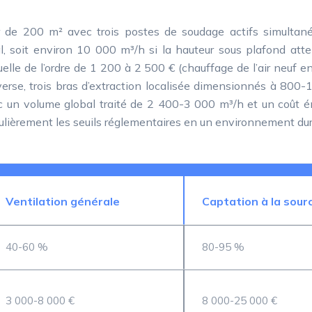
er de 200 m² avec trois postes de soudage actifs simultan
al, soit environ 10 000 m³/h si la hauteur sous plafond att
lle de l’ordre de 1 200 à 2 500 € (chauffage de l’air neuf e
erse, trois bras d’extraction localisée dimensionnés à 80
c un volume global traité de 2 400-3 000 m³/h et un coût én
 régulièrement les seuils réglementaires en un environnement 
Ventilation générale
Captation à la sour
40-60 %
80-95 %
3 000-8 000 €
8 000-25 000 €